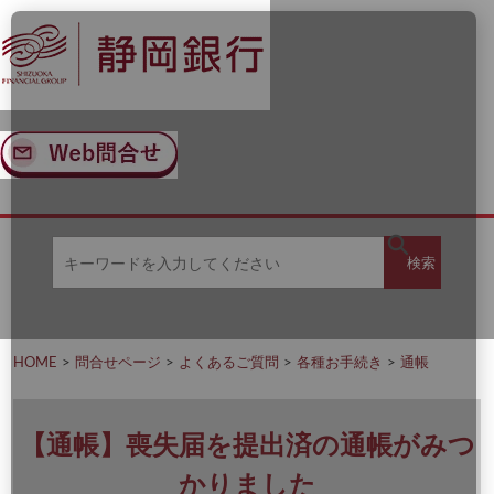
ナ
メ
ビ
イ
ゲ
ン
ー
コ
シ
ン
ョ
テ
ン
ン
へ
ツ
ス
へ
キ
ス
ッ
キ
キ
プ
ッ
検
検索
ー
プ
ワ
ー
索
ド
を
HOME
問合せページ
よくあるご質問
各種お手続き
通帳
入
力
し
て
【通帳】喪失届を提出済の通帳がみつ
く
だ
かりました