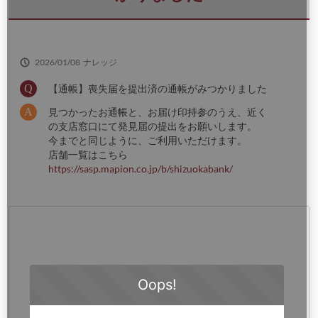
さ
い
2026/01/08
ナレッジ
【通帳】喪失届を提出済の通帳がみつかりました
見つかったお通帳と、お届け印持参のうえ、近く
の支店窓口にて発見届の提出をお願いします。
今までと同じように、ご利用いただけます。
店舗一覧はこちら
https://sasp.mapion.co.jp/b/shizuokabank/