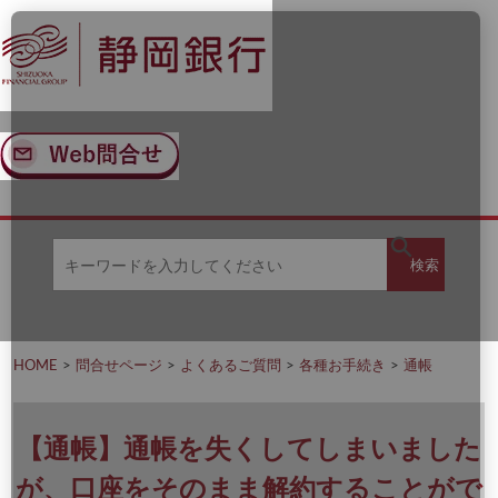
ナ
メ
ビ
イ
ゲ
ン
ー
コ
シ
ン
ョ
テ
ン
ン
へ
ツ
ス
へ
キ
ス
ッ
キ
キ
プ
ッ
検
検索
ー
プ
ワ
ー
索
ド
を
HOME
問合せページ
よくあるご質問
各種お手続き
通帳
入
力
し
て
【通帳】通帳を失くしてしまいました
く
だ
が、口座をそのまま解約することがで