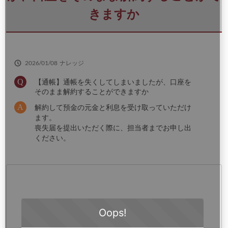
さ
い
きますか
2026/01/08
ナレッジ
【通帳】通帳を失くしてしまいましたが、口座を
そのまま解約することができますか
解約して預金の元金と利息を受け取っていただけ
ます。
喪失届を提出いただく際に、担当者までお申し出
ください。