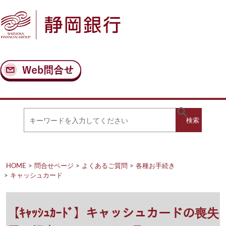
ナ
メ
ビ
イ
ゲ
ン
ー
コ
シ
ン
ョ
テ
ン
ン
へ
ツ
ス
へ
キ
ス
ッ
キ
キ
プ
ッ
検
検索
ー
プ
ワ
ー
索
ド
を
HOME
問合せページ
よくあるご質問
各種お手続き
入
キャッシュカード
力
し
て
く
【ｷｬｯｼｭｶｰﾄﾞ】キャッシュカードの喪失
だ