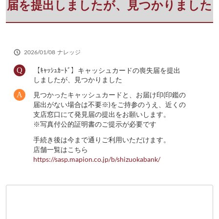
さ
届を提出しましたが、見つかりました
い
2026/01/08
ナレッジ
【ｷｬｯｼｭｶｰﾄﾞ】キャッシュカードの喪失届を提出
しましたが、見つかりました
見つかったキャッシュカードと、お届け印(印鑑の
届出がない場合は不要※)をご持参のうえ、近くの
支店窓口にて発見届の提出をお願いします。
※写真付公的証明書のご提示が必要です
手続き後は今まで通りご利用いただけます。
店舗一覧はこちら
https://sasp.mapion.co.jp/b/shizuokabank/