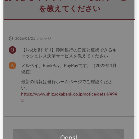
さ
い
を教えてください
2026/01/21
ナレッジ
【ｽﾏﾎ決済ｻｰﾋﾞｽ】静岡銀行の口座と連携できるキ
ャッシュレス決済サービスを教えてください
メルペイ、BankPay、PayPayです。（2022年1月
現在）
最新の情報は当行ホームページでご確認くださ
い。
https://www.shizuokabank.co.jp/notice/detail/494
3