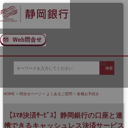
ナ
メ
ビ
イ
ゲ
ン
ー
コ
シ
ン
ョ
テ
ン
ン
へ
ツ
ス
へ
キ
ス
ッ
キ
キ
プ
ッ
検
検索
ー
プ
ワ
ー
索
ド
を
HOME
問合せページ
よくあるご質問
各種お手続き
入
力
し
て
【ｽﾏﾎ決済ｻｰﾋﾞｽ】静岡銀行の口座と連
く
だ
携できるキャッシュレス決済サービス