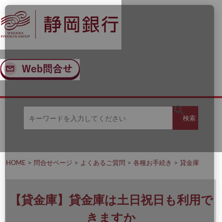
ナ
メ
ビ
イ
ゲ
ン
ー
コ
シ
ン
ョ
テ
ン
ン
へ
ツ
ス
へ
キ
ス
ッ
キ
キ
プ
ッ
検
検索
ー
プ
ワ
ー
索
ド
を
HOME
問合せページ
よくあるご質問
各種お手続き
貸金庫
入
力
し
て
【貸金庫】貸金庫は土日祝日も利用で
く
だ
きますか