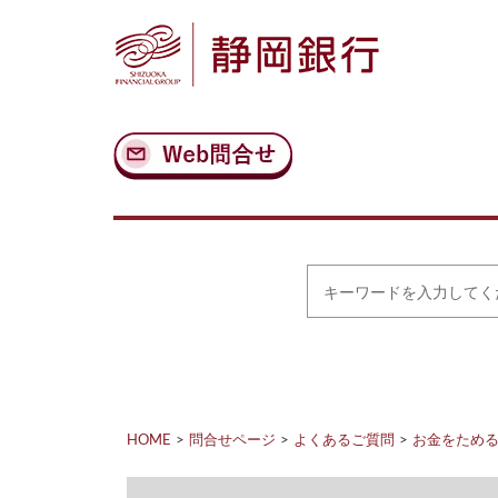
ナ
メ
ビ
イ
ゲ
ン
ー
コ
シ
ン
ョ
テ
ン
ン
へ
ツ
ス
へ
キ
ス
ッ
キ
プ
ッ
プ
キ
ー
ワ
ー
ド
を
入
力
HOME
問合せページ
よくあるご質問
お金をため
し
て
く