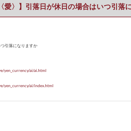
〈愛〉】引落日が休日の場合はいつ引落
いつ引落になりますか
e/yen_currency/ai/ai.html
ve/yen_currency/ai/index.html