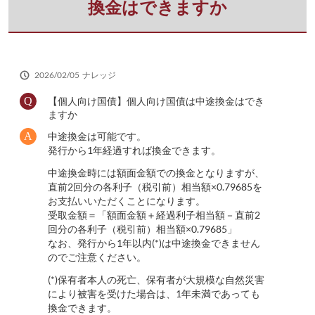
さ
換金はできますか
い
2026/02/05
ナレッジ
【個人向け国債】個人向け国債は中途換金はでき
ますか
中途換金は可能です。
発行から1年経過すれば換金できます。
中途換金時には額面金額での換金となりますが、
直前2回分の各利子（税引前）相当額×0.79685を
お支払いいただくことになります。
受取金額＝「額面金額＋経過利子相当額－直前2
回分の各利子（税引前）相当額×0.79685」
なお、発行から1年以内(*)は中途換金できません
のでご注意ください。
(*)保有者本人の死亡、保有者が大規模な自然災害
により被害を受けた場合は、1年未満であっても
換金できます。