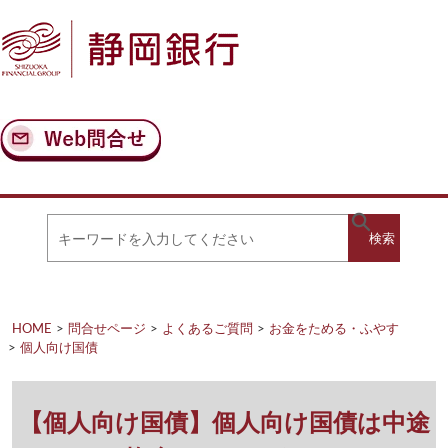
ナ
メ
ビ
イ
ゲ
ン
ー
コ
シ
ン
ョ
テ
ン
ン
へ
ツ
ス
へ
キ
ス
ッ
キ
キ
プ
ッ
検
検索
ー
プ
ワ
ー
索
ド
を
HOME
問合せページ
よくあるご質問
お金をためる・ふやす
入
個人向け国債
力
し
て
く
【個人向け国債】個人向け国債は中途
だ