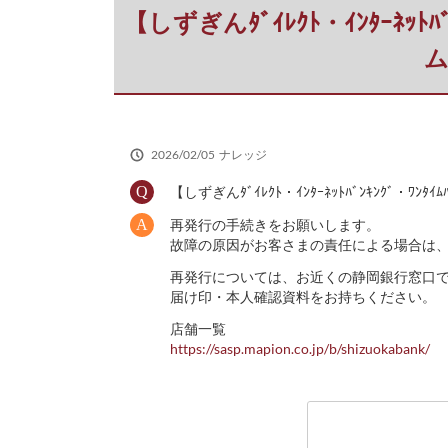
だ
【しずぎんﾀﾞｲﾚｸﾄ・ｲﾝﾀｰﾈｯ
さ
い
2026/02/05
ナレッジ
【しずぎんﾀﾞｲﾚｸﾄ・ｲﾝﾀｰﾈｯﾄﾊﾞﾝｷﾝ
再発行の手続きをお願いします。
故障の原因がお客さまの責任による場合は、
再発行については、お近くの静岡銀行窓口
届け印・本人確認資料をお持ちください。
店舗一覧
https://sasp.mapion.co.jp/b/shizuokabank/