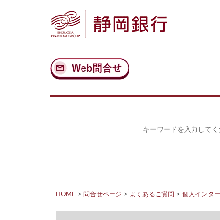
ナ
メ
ビ
イ
ゲ
ン
ー
コ
シ
ン
ョ
テ
ン
ン
へ
ツ
ス
へ
キ
ス
ッ
キ
プ
ッ
プ
キ
ー
ワ
ー
ド
を
入
力
HOME
問合せページ
よくあるご質問
個人インタ
し
て
く