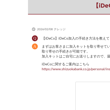
だ
【iD
さ
い
2026/02/08
ナレッジ
【iDeCo】iDeCo加入の手続き方法を教え
まずはお客さまに加入キットを取り寄せて
取り寄せの手続きが可能です。
加入キットはご自宅にお送りしますので、
iDeCoに関するご案内はこちら
https://www.shizuokabank.co.jp/personal/in