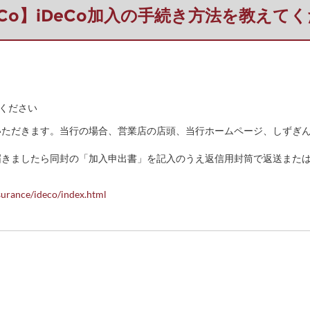
eCo】iDeCo加入の手続き方法を教えて
てください
いただきます。当行の場合、営業店の店頭、当行ホームページ、しずぎ
届きましたら同封の「加入申出書」を記入のうえ返信用封筒で返送また
surance/ideco/index.html