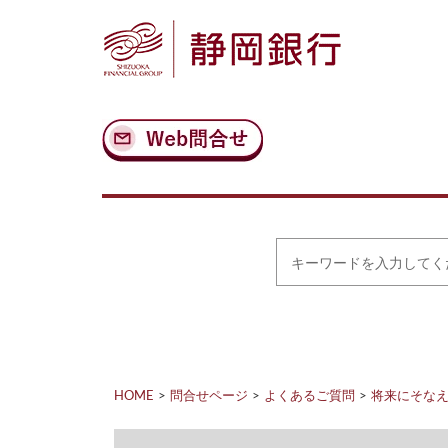
ナ
メ
ビ
イ
ゲ
ン
ー
コ
シ
ン
ョ
テ
ン
ン
へ
ツ
ス
へ
キ
ス
ッ
キ
プ
ッ
プ
キ
ー
ワ
ー
ド
を
入
力
HOME
問合せページ
よくあるご質問
将来にそな
し
て
く