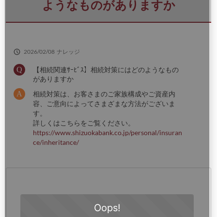
さ
ようなものがありますか
い
2026/02/08
ナレッジ
【相続関連ｻｰﾋﾞｽ】相続対策にはどのようなもの
がありますか
相続対策は、お客さまのご家族構成やご資産内
容、ご意向によってさまざまな方法がございま
す。
詳しくはこちらをご覧ください。
https://www.shizuokabank.co.jp/personal/insuran
ce/inheritance/