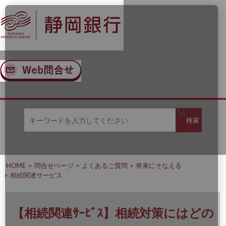
ナ
メ
ビ
イ
ゲ
ン
ー
コ
シ
ン
ョ
テ
ン
ン
へ
ツ
ス
へ
キ
ス
ッ
キ
キ
プ
ッ
検
検索
ー
プ
ワ
ー
索
ド
を
HOME
問合せページ
よくあるご質問
将来にそなえる
入
相続関連サービス
力
し
て
く
【相続関連ｻｰﾋﾞｽ】相続対策にはどの
だ