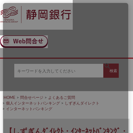
ナ
メ
ビ
イ
ゲ
ン
ー
コ
シ
ン
ョ
テ
ン
ン
へ
ツ
ス
へ
キ
ス
ッ
キ
キ
プ
ッ
検
検索
ー
プ
ワ
ー
索
ド
を
HOME
問合せページ
よくあるご質問
入
個人インターネットバンキング
しずぎんダイレクト
力
インターネットバンキング
し
て
く
だ
【しずぎんﾀﾞｲﾚｸﾄ・ｲﾝﾀｰﾈｯﾄﾊﾞﾝｷﾝｸﾞ・