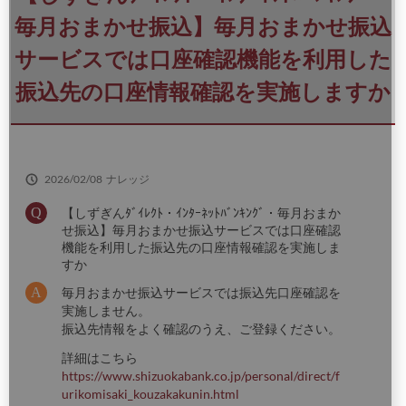
さ
い
毎月おまかせ振込】毎月おまかせ振込
サービスでは口座確認機能を利用した
振込先の口座情報確認を実施しますか
2026/02/08
ナレッジ
【しずぎんﾀﾞｲﾚｸﾄ・ｲﾝﾀｰﾈｯﾄﾊﾞﾝｷﾝｸﾞ・毎月おまか
せ振込】毎月おまかせ振込サービスでは口座確認
機能を利用した振込先の口座情報確認を実施しま
すか
毎月おまかせ振込サービスでは振込先口座確認を
実施しません。
振込先情報をよく確認のうえ、ご登録ください。
詳細はこちら
https://www.shizuokabank.co.jp/personal/direct/f
urikomisaki_kouzakakunin.html