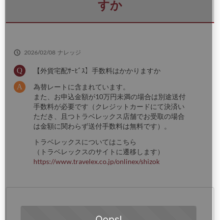
さ
すか
い
2026/02/08
ナレッジ
【外貨宅配ｻｰﾋﾞｽ】手数料はかかりますか
為替レートに含まれています。
また、お申込金額が10万円未満の場合は別途送付
手数料が必要です（クレジットカードにて決済い
ただき、且つトラベレックス店舗でお受取の場合
は金額に関わらず送付手数料は無料です）。
トラベレックスについてはこちら
（トラベレックスのサイトに遷移します）
https://www.travelex.co.jp/onlinex/shizok