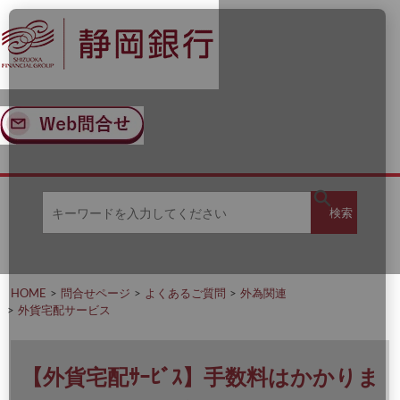
ナ
メ
ビ
イ
ゲ
ン
ー
コ
シ
ン
ョ
テ
ン
ン
へ
ツ
ス
へ
キ
ス
ッ
キ
キ
プ
ッ
検
検索
ー
プ
ワ
ー
索
ド
を
HOME
問合せページ
よくあるご質問
外為関連
入
外貨宅配サービス
力
し
て
く
【外貨宅配ｻｰﾋﾞｽ】手数料はかかりま
だ