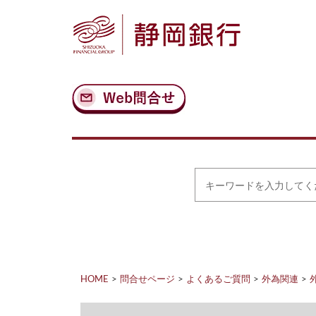
ナ
メ
ビ
イ
ゲ
ン
ー
コ
シ
ン
ョ
テ
ン
ン
へ
ツ
ス
へ
キ
ス
ッ
キ
プ
ッ
プ
キ
ー
ワ
ー
ド
を
入
力
HOME
問合せページ
よくあるご質問
外為関連
し
て
く