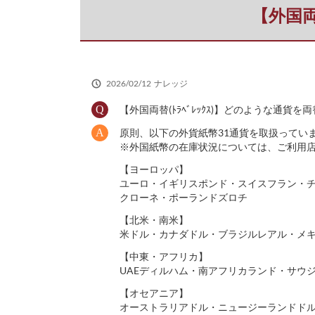
だ
【外国両
さ
い
2026/02/12
ナレッジ
【外国両替(ﾄﾗﾍﾞﾚｯｸｽ)】どのような通貨を
原則、以下の外貨紙幣31通貨を取扱ってい
※外国紙幣の在庫状況については、ご利用
【ヨーロッパ】
ユーロ・イギリスポンド・スイスフラン・
クローネ・ポーランドズロチ
【北米・南米】
米ドル・カナダドル・ブラジルレアル・メ
【中東・アフリカ】
UAEディルハム・南アフリカランド・サウ
【オセアニア】
オーストラリアドル・ニュージーランドド