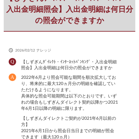
さ
い
入出金明細照会】入出金明細は何日分
の照会ができますか
2026/02/12
ナレッジ
【しずぎんﾀﾞｲﾚｸﾄ・ｲﾝﾀｰﾈｯﾄﾊﾞﾝｷﾝｸﾞ・入出金明細
照会】入出金明細は何日分の照会ができますか
2022年6月より照会可能な期間を順次拡大してお
り、将来的に最大120ヵ月分の明細を確認してい
ただけるようになります。
具体的な照会可能期間は以下のとおりです。いず
れの場合もしずぎんダイレクト契約以降かつ2021
年6月1日以降の明細に限ります。
【しずぎんダイレクトご契約が2021年6月以前の
方】
2021年6月1日から照会日当日までの明細が照会
できます（最大120ヵ月）