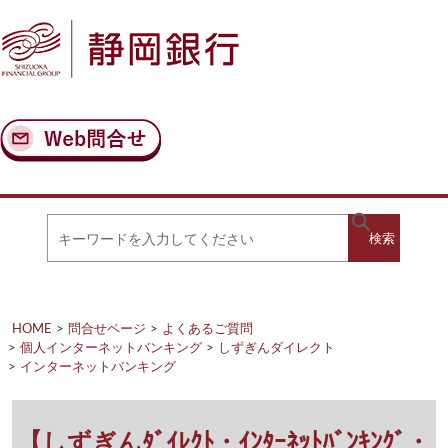
ナ
メ
ビ
イ
ゲ
ン
ー
コ
シ
ン
ョ
テ
ン
ン
へ
ツ
ス
へ
キ
ス
ッ
キ
キ
プ
ッ
検
検索
ー
プ
ワ
ー
索
ド
を
HOME
問合せページ
よくあるご質問
入
個人インターネットバンキング
しずぎんダイレクト
力
インターネットバンキング
し
て
く
だ
【しずぎんﾀﾞｲﾚｸﾄ・ｲﾝﾀｰﾈｯﾄﾊﾞﾝｷﾝｸﾞ・