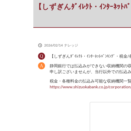
だ
【しずぎんﾀﾞｲﾚｸﾄ・ｲﾝﾀｰﾈｯ
さ
い
2026/02/14
ナレッジ
【しずぎんﾀﾞｲﾚｸﾄ・ｲﾝﾀｰﾈｯﾄﾊﾞﾝｷﾝｸﾞ
静岡銀行では払込みができない収納機関の
申し訳ございませんが、当行以外での払込
税金・各種料金の払込み可能な収納機関一
https://www.shizuokabank.co.jp/corporation/