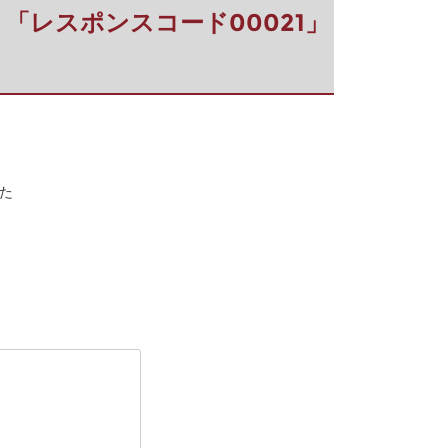
ﾞｰ)】「レスポンスコード00021」
した