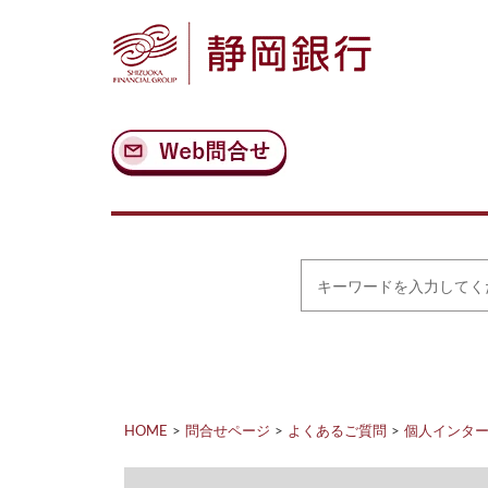
ナ
メ
ビ
イ
ゲ
ン
ー
コ
シ
ン
ョ
テ
ン
ン
へ
ツ
ス
へ
キ
ス
ッ
キ
プ
ッ
プ
キ
ー
ワ
ー
ド
を
入
力
HOME
問合せページ
よくあるご質問
個人インタ
し
て
く