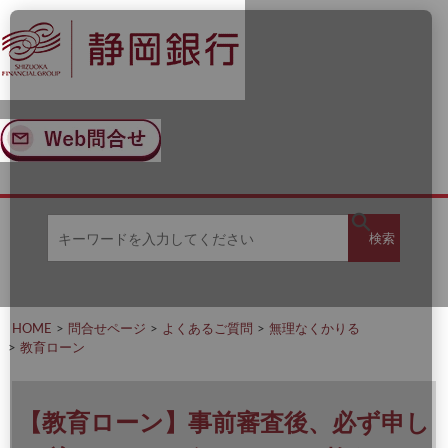
ナ
メ
ビ
イ
ゲ
ン
ー
コ
シ
ン
ョ
テ
ン
ン
へ
ツ
ス
へ
キ
ス
ッ
キ
キ
プ
ッ
検
検索
ー
プ
ワ
ー
索
ド
を
HOME
問合せページ
よくあるご質問
無理なくかりる
入
教育ローン
力
し
て
く
【教育ローン】事前審査後、必ず申し
だ