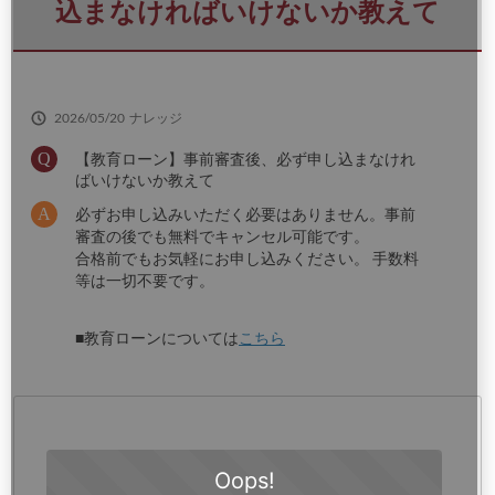
さ
込まなければいけないか教えて
い
2026/05/20
ナレッジ
【教育ローン】事前審査後、必ず申し込まなけれ
ばいけないか教えて
必ずお申し込みいただく必要はありません。事前
審査の後でも無料でキャンセル可能です。
合格前でもお気軽にお申し込みください。 手数料
等は一切不要です。
■教育ローンについては
こちら