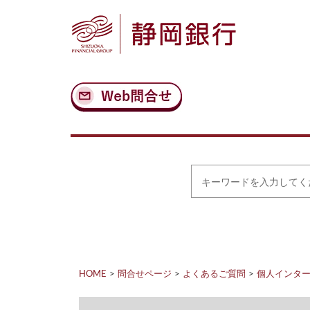
ナ
メ
ビ
イ
ゲ
ン
ー
コ
シ
ン
ョ
テ
ン
ン
へ
ツ
ス
へ
キ
ス
ッ
キ
プ
ッ
プ
キ
ー
ワ
ー
ド
を
入
力
HOME
問合せページ
よくあるご質問
個人インタ
し
て
く