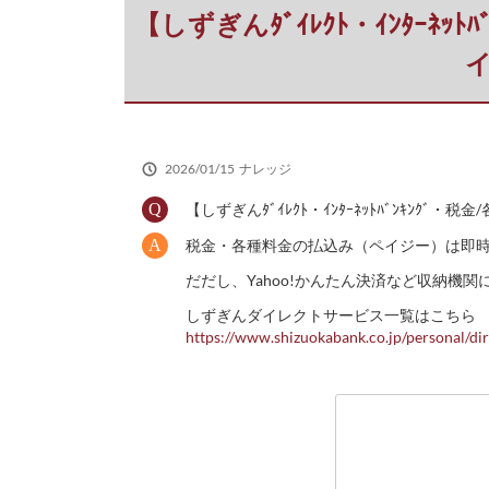
だ
【しずぎんﾀﾞｲﾚｸﾄ・ｲﾝﾀｰﾈ
さ
い
2026/01/15
ナレッジ
【しずぎんﾀﾞｲﾚｸﾄ・ｲﾝﾀｰﾈｯﾄﾊﾞﾝｷﾝ
税金・各種料金の払込み（ペイジー）は即
だだし、Yahoo!かんたん決済など収納
しずぎんダイレクトサービス一覧はこちら
https://www.shizuokabank.co.jp/personal/dir