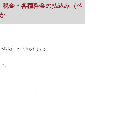
ｼﾞｰ)】税金・各種料金の払込み（ペ
か
）では、払込先にいつ入金されますか
ます。