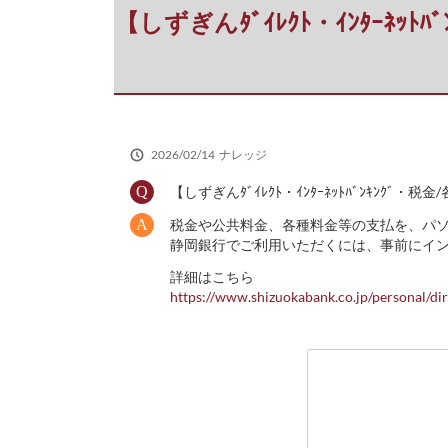
だ
【しずぎんﾀﾞｲﾚｸﾄ・ｲﾝﾀｰﾈｯﾄ
さ
い
2026/02/14
ナレッジ
【しずぎんﾀﾞｲﾚｸﾄ・ｲﾝﾀｰﾈｯﾄﾊﾞﾝｷﾝｸﾞ・
税金や公共料金、各種料金等の支払を、パ
静岡銀行でご利用いただくには、事前にイ
詳細はこちら
https://www.shizuokabank.co.jp/personal/dir