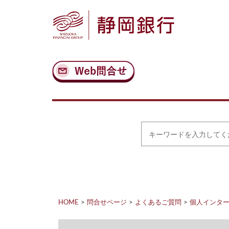
ナ
メ
ビ
イ
ゲ
ン
ー
コ
シ
ン
ョ
テ
ン
ン
へ
ツ
ス
へ
キ
ス
ッ
キ
プ
ッ
プ
キ
ー
ワ
ー
ド
を
入
力
HOME
問合せページ
よくあるご質問
個人インタ
し
て
く