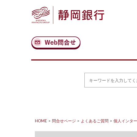
ナ
メ
ビ
イ
ゲ
ン
ー
コ
シ
ン
ョ
テ
ン
ン
へ
ツ
ス
へ
キ
ス
ッ
キ
プ
ッ
プ
キ
ー
ワ
ー
ド
を
入
力
HOME
問合せページ
よくあるご質問
個人インタ
し
て
く