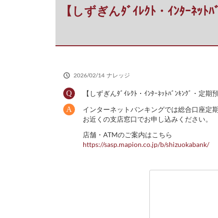
だ
【しずぎんﾀﾞｲﾚｸﾄ・ｲﾝﾀｰ
さ
い
2026/02/14
ナレッジ
【しずぎんﾀﾞｲﾚｸﾄ・ｲﾝﾀｰﾈｯﾄﾊﾞﾝｷ
インターネットバンキングでは総合口座定
お近くの支店窓口でお申し込みください。
店舗・ATMのご案内はこちら
https://sasp.mapion.co.jp/b/shizuokabank/