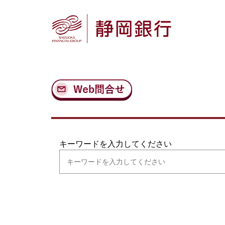
ナ
メ
ビ
イ
ゲ
ン
ー
コ
シ
ン
ョ
テ
ン
ン
へ
ツ
ス
へ
キ
ス
ッ
キ
プ
ッ
プ
キーワードを入力してください