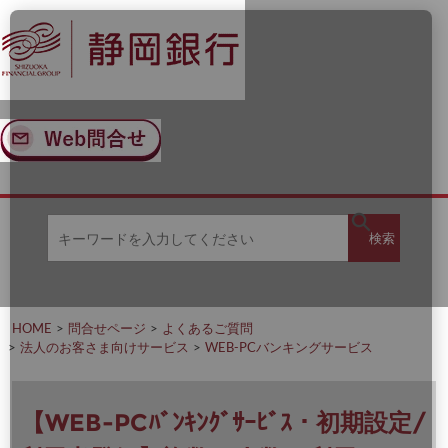
ナ
メ
ビ
イ
ゲ
ン
ー
コ
シ
ン
ョ
テ
ン
ン
へ
ツ
ス
へ
キ
ス
ッ
キ
キ
プ
ッ
検
検索
ー
プ
ワ
ー
索
ド
を
HOME
問合せページ
よくあるご質問
入
法人のお客さま向けサービス
WEB-PCバンキングサービス
力
し
て
く
【WEB-PCﾊﾞﾝｷﾝｸﾞｻｰﾋﾞｽ・初期設定/
だ