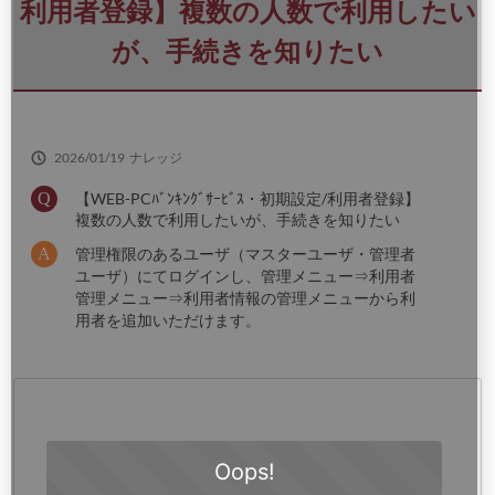
さ
利用者登録】複数の人数で利用したい
い
が、手続きを知りたい
2026/01/19
ナレッジ
【WEB-PCﾊﾞﾝｷﾝｸﾞｻｰﾋﾞｽ・初期設定/利用者登録】
複数の人数で利用したいが、手続きを知りたい
管理権限のあるユーザ（マスターユーザ・管理者
ユーザ）にてログインし、管理メニュー⇒利用者
管理メニュー⇒利用者情報の管理メニューから利
用者を追加いただけます。