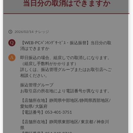
さ
当日分の取消はできますか
い
2026/02/14
ナレッジ
【WEB-PCﾊﾞﾝｷﾝｸﾞｻｰﾋﾞｽ・振込振替】当日分の取
消はできますか
即日振込の場合、組戻しでの取消しになります。
（組戻し手数料がかかります）
詳しくは、振込管理グループまたはお取引店へご
相談ください。
振込管理グループ
お取引店の所在地により電話番号が異なります。
【店舗所在地】静岡県中部地区/静岡県西部地区/
愛知県/ 大阪府
【電話番号】053-401-3751
【店舗所在地】静岡県東部地区/ 東京都 / 神奈川
県