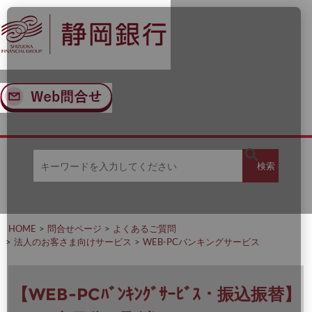
ナ
メ
ビ
イ
ゲ
ン
ー
コ
シ
ン
ョ
テ
ン
ン
へ
ツ
ス
へ
キ
ス
ッ
キ
キ
プ
ッ
検
検索
ー
プ
ワ
ー
索
ド
を
HOME
問合せページ
よくあるご質問
入
法人のお客さま向けサービス
WEB-PCバンキングサービス
力
し
て
く
【WEB-PCﾊﾞﾝｷﾝｸﾞｻｰﾋﾞｽ・振込振替】
だ