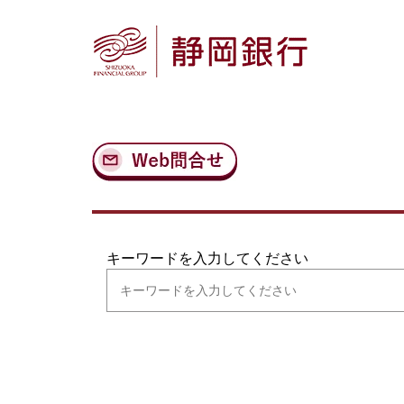
ナ
メ
ビ
イ
ゲ
ン
ー
コ
シ
ン
ョ
テ
ン
ン
へ
ツ
ス
へ
キ
ス
ッ
キ
プ
ッ
プ
キーワードを入力してください