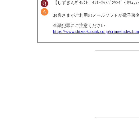
【しずぎんﾀﾞｲﾚｸﾄ・ｲﾝﾀｰﾈｯﾄﾊﾞﾝｷﾝｸﾞ
お客さまがご利用のメールソフトが電子署名付
金融犯罪にご注意ください
https://www.shizuokabank.co.jp/crime/index.htm