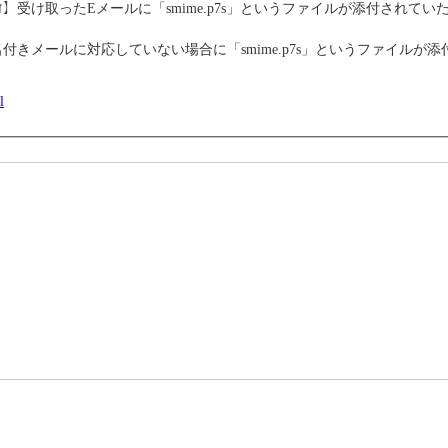
・ｾｷｭﾘﾃｨ】受け取ったEメールに「smime.p7s」というファイルが添付されて
きメールに対応していない場合に「smime.p7s」というファイルが添
l