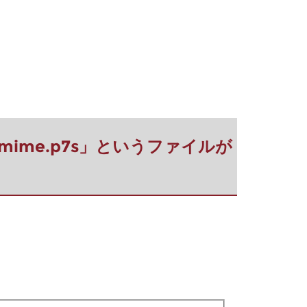
「smime.p7s」というファイルが