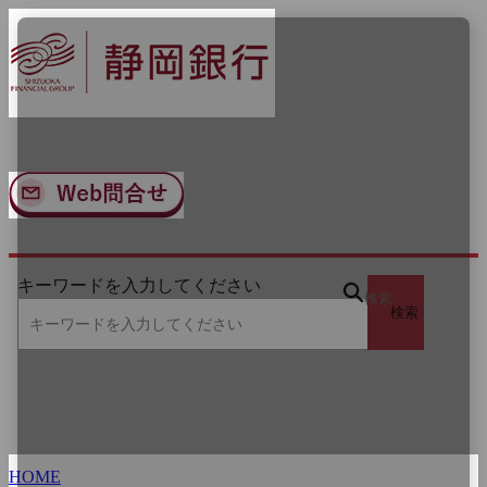
ナ
メ
ビ
イ
ゲ
ン
ー
コ
シ
ン
ョ
テ
ン
ン
へ
ツ
ス
へ
キ
ス
ッ
キ
プ
ッ
キーワードを入力してください
プ
検索
検索
HOME