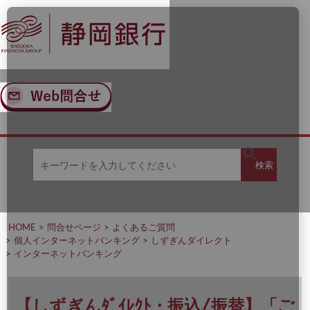
ナ
メ
ビ
イ
ゲ
ン
ー
コ
シ
ン
ョ
テ
ン
ン
へ
ツ
ス
へ
キ
ス
ッ
キ
キ
プ
ッ
検
検索
ー
プ
ワ
ー
索
ド
を
HOME
問合せページ
よくあるご質問
入
個人インターネットバンキング
しずぎんダイレクト
力
インターネットバンキング
し
て
く
だ
【しずぎんﾀﾞｲﾚｸﾄ・振込/振替】「ご