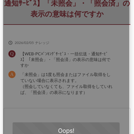
さ
通知ｻｰﾋﾞｽ】「未照会」・「照会済」の
い
表示の意味は何ですか
2026/02/05
ナレッジ
【WEB-PCﾊﾞﾝｷﾝｸﾞｻｰﾋﾞｽ・一括伝送・通知ｻｰﾋﾞ
ｽ】「未照会」・「照会済」の表示の意味は何で
すか
「未照会」は1度も照会またはファイル取得をし
ていない場合に表示されます。
（照会していなくても、ファイル取得をしていれ
ば、「照会済」の表示になります）