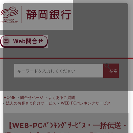
ナ
メ
ビ
イ
ゲ
ン
ー
コ
シ
ン
ョ
テ
ン
ン
へ
ツ
ス
へ
キ
ス
ッ
キ
キ
プ
ッ
検
検索
ー
プ
ワ
ー
索
ド
を
HOME
問合せページ
よくあるご質問
入
法人のお客さま向けサービス
WEB-PCバンキングサービス
力
し
て
く
【WEB-PCﾊﾞﾝｷﾝｸﾞｻｰﾋﾞｽ・一括伝送・
だ