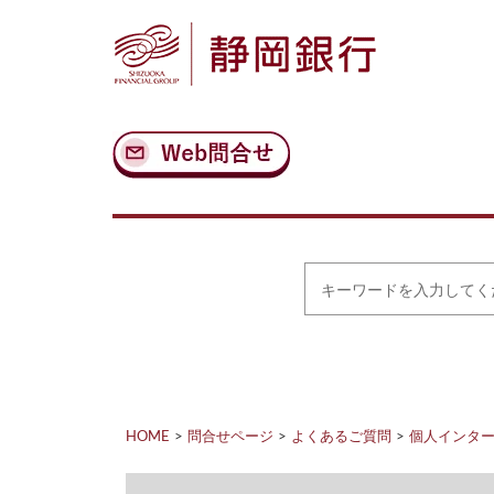
ナ
メ
ビ
イ
ゲ
ン
ー
コ
シ
ン
ョ
テ
ン
ン
へ
ツ
ス
へ
キ
ス
ッ
キ
プ
ッ
プ
キ
ー
ワ
ー
ド
を
入
力
HOME
問合せページ
よくあるご質問
個人インタ
し
て
く