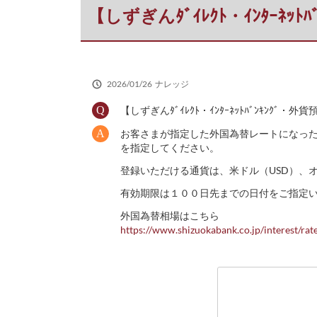
だ
【しずぎんﾀﾞｲﾚｸﾄ・ｲﾝﾀｰ
さ
い
2026/01/26
ナレッジ
【しずぎんﾀﾞｲﾚｸﾄ・ｲﾝﾀｰﾈｯﾄﾊﾞﾝｷﾝ
お客さまが指定した外国為替レートになっ
を指定してください。
登録いただける通貨は、米ドル（USD）、オ
有効期限は１００日先までの日付をご指定
外国為替相場はこちら
https://www.shizuokabank.co.jp/interest/rat