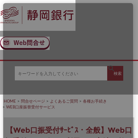
ナ
メ
ビ
イ
ゲ
ン
ー
コ
シ
ン
ョ
テ
ン
ン
へ
ツ
ス
へ
キ
ス
ッ
キ
キ
プ
ッ
検
検索
ー
プ
ワ
ー
索
ド
を
HOME
問合せページ
よくあるご質問
各種お手続き
入
WEB口座振替受付サービス
力
し
て
く
【Web口振受付ｻｰﾋﾞｽ・全般】Web口
だ