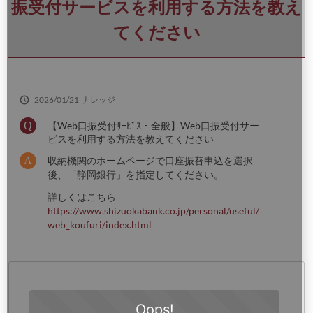
さ
振受付サービスを利用する方法を教え
い
てください
2026/01/21
ナレッジ
【Web口振受付ｻｰﾋﾞｽ・全般】Web口振受付サー
ビスを利用する方法を教えてください
収納機関のホームページで口座振替申込を選択
後、「静岡銀行」を指定してください。
詳しくはこちら
https://www.shizuokabank.co.jp/personal/useful/
web_koufuri/index.html