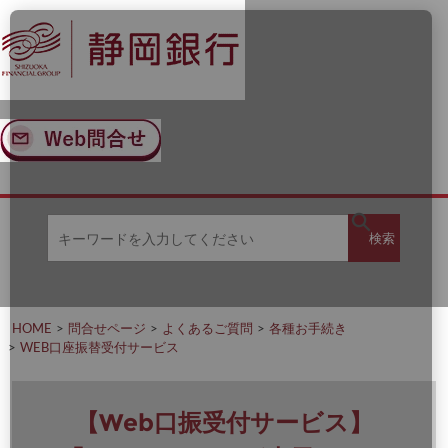
ナ
メ
ビ
イ
ゲ
ン
ー
コ
シ
ン
ョ
テ
ン
ン
へ
ツ
ス
へ
キ
ス
ッ
キ
キ
プ
ッ
検
検索
ー
プ
ワ
ー
索
ド
を
HOME
問合せページ
よくあるご質問
各種お手続き
入
WEB口座振替受付サービス
力
し
て
く
【Web口振受付サービス】
だ