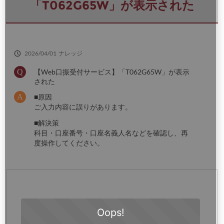
さ
「T062G65W」が表示された
い
2026/04/01
ナレッジ
【Web口振受付サービス】「T062G65W」が表示
された
■原因
ご入力内容に誤りがあります。
■解決策
科目・口座番号・口座名義人名などを確認し、再
度操作してください。