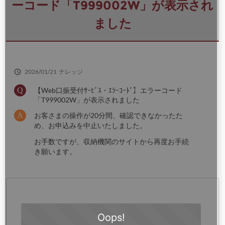
さ
ーコード「T999002W」が表示され
い
ました
2026/01/21
ナレッジ
【Web口振受付ｻｰﾋﾞｽ・ｴﾗｰｺｰﾄﾞ】エラーコード
「T999002W」が表示されました
お客さまの操作が20分間、確認できなかったた
め、お申込みを中止いたしました。
お手数ですが、収納機関のサイトから再度お手続
き願います。