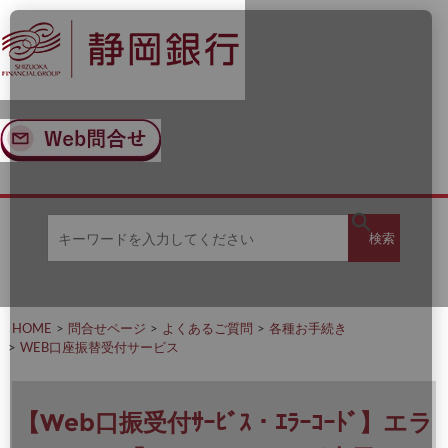
ナ
メ
ビ
イ
ゲ
ン
ー
コ
シ
ン
ョ
テ
ン
ン
へ
ツ
ス
へ
キ
ス
ッ
キ
キ
プ
ッ
検
検索
ー
プ
ワ
ー
索
ド
を
HOME
問合せページ
よくあるご質問
各種お手続き
入
WEB口座振替受付サービス
力
し
て
く
【Web口振受付ｻｰﾋﾞｽ・ｴﾗｰｺｰﾄﾞ】エラ
だ