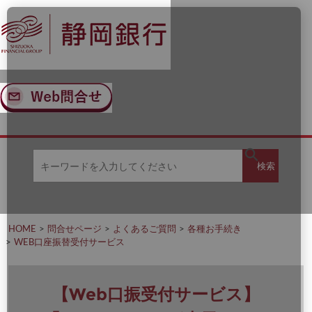
ナ
メ
ビ
イ
ゲ
ン
ー
コ
シ
ン
ョ
テ
ン
ン
へ
ツ
ス
へ
キ
ス
ッ
キ
キ
プ
ッ
検
検索
ー
プ
ワ
ー
索
ド
を
HOME
問合せページ
よくあるご質問
各種お手続き
入
WEB口座振替受付サービス
力
し
て
く
【Web口振受付サービス】
だ