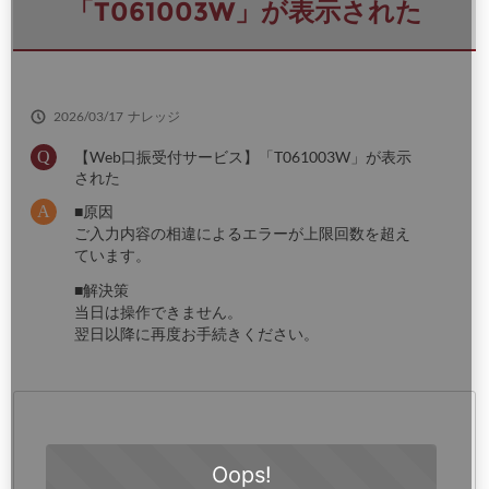
さ
「T061003W」が表示された
い
2026/03/17
ナレッジ
【Web口振受付サービス】「T061003W」が表示
された
■原因
ご入力内容の相違によるエラーが上限回数を超え
ています。
■解決策
当日は操作できません。
翌日以降に再度お手続きください。