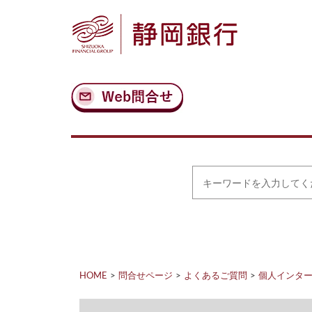
ナ
メ
ビ
イ
ゲ
ン
ー
コ
シ
ン
ョ
テ
ン
ン
へ
ツ
ス
へ
キ
ス
ッ
キ
プ
ッ
プ
キ
ー
ワ
ー
ド
を
入
力
HOME
問合せページ
よくあるご質問
個人インタ
し
て
く