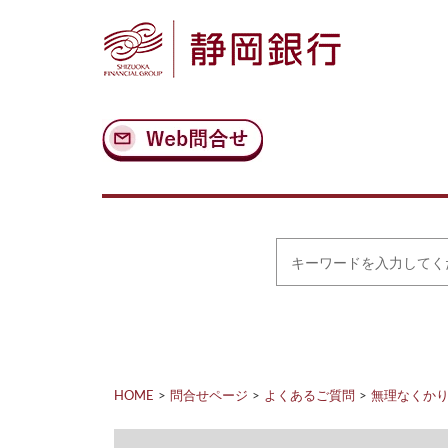
ナ
メ
ビ
イ
ゲ
ン
ー
コ
シ
ン
ョ
テ
ン
ン
へ
ツ
ス
へ
キ
ス
ッ
キ
プ
ッ
プ
キ
ー
ワ
ー
ド
を
入
力
HOME
問合せページ
よくあるご質問
無理なくか
し
て
く