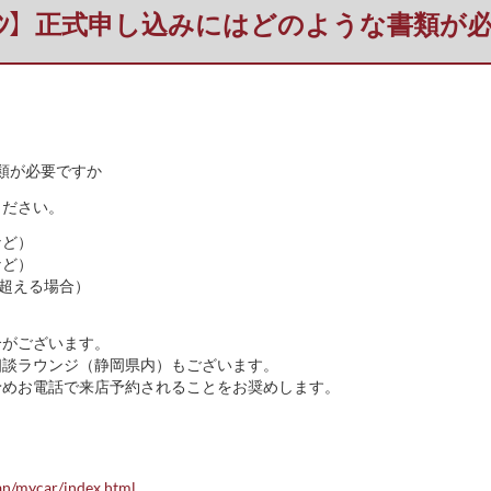
ｰﾛｰﾝ】正式申し込みにはどのような書類が
書類が必要ですか
ください。
など）
など）
を超える場合）
合がございます。
相談ラウンジ（静岡県内）もございます。
予めお電話で来店予約されることをお奨めします。
an/mycar/index.html