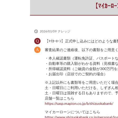
だ
【ﾏｲｶ
さ
い
2026/01/09
ナレッジ
【ﾏｲｶｰﾛｰﾝ】正式申し込みにはどのような
審査結果のご連絡後、以下の書類をご用意
・本人確認書類（運転免許証、パスポート
・自動車等の購入額がわかる資料（見積書
・所得確認資料（ご融資の金額が300万円
・お届出印（店頭でのご契約の場合）
※上記以外にも書類等をご用意いただく場
土・日曜日にご利用いただける、しずぎん
土・日曜日は混雑する日もありますので、
店舗一覧はこちら
https://sasp.mapion.co.jp/b/shizuokabank/
マイカーローンについてはこちら
https://www.shizuokabank.co.jp/personal/lo