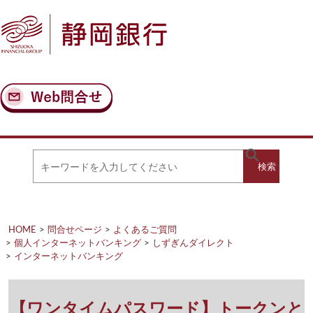
ナ
メ
ビ
イ
ゲ
ン
ー
コ
シ
ン
ョ
テ
ン
ン
へ
ツ
ス
へ
キ
ス
ッ
キ
キ
プ
ッ
検
検索
ー
プ
ワ
ー
索
ド
を
HOME
問合せページ
よくあるご質問
入
個人インターネットバンキング
しずぎんダイレクト
力
インターネットバンキング
し
て
く
だ
【ワンタイムパスワード】トークンと