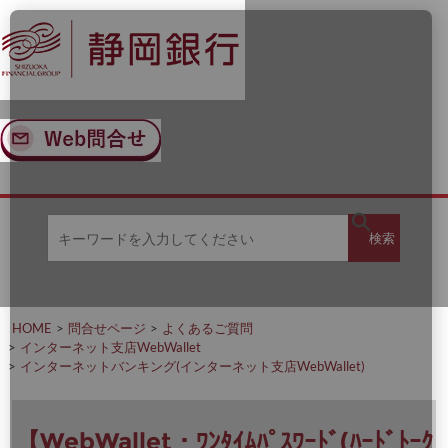
ナ
メ
ビ
イ
ゲ
ン
ー
コ
シ
ン
ョ
テ
ン
ン
へ
ツ
ス
へ
キ
ス
ッ
キ
キ
プ
ッ
検
検索
ー
プ
ワ
ー
索
ド
を
HOME
問合せページ
よくあるご質問
入
インターネット支店WebWallet
力
インターネットバンキング(インターネット支店WebWallet)
し
て
く
だ
【WebWallet・ﾜﾝﾀｲﾑﾊﾟｽﾜｰﾄﾞ(ﾊｰﾄﾞﾄｰｸ