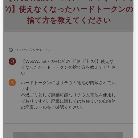
さ
い
ﾝ)】使えなくなったハードトークンの
捨て方を教えてください
2025/12/26
ナレッジ
【WebWallet・ﾜﾝﾀｲﾑﾊﾟｽﾜｰﾄﾞ(ﾊｰﾄﾞﾄｰｸﾝ)】使えな
くなったハードトークンの捨て方を教えてくださ
い
ハードトークンにはリチウム電池が内蔵されてい
ます。
不燃ゴミとして廃棄可能なリチウム電池を使用し
ておりますが、廃棄に際してはお住まいの自治体
の廃棄ルールをご確認ください。