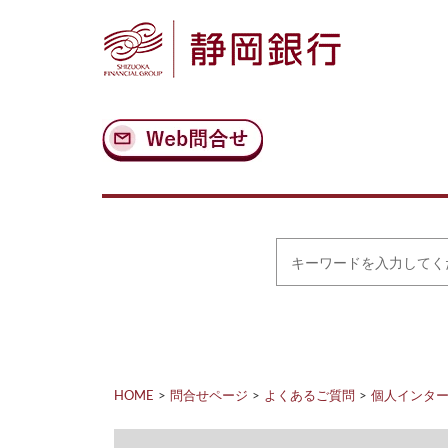
ナ
メ
ビ
イ
ゲ
ン
ー
コ
シ
ン
ョ
テ
ン
ン
へ
ツ
ス
へ
キ
ス
ッ
キ
プ
ッ
プ
キ
ー
ワ
ー
ド
を
入
力
HOME
問合せページ
よくあるご質問
個人インタ
し
て
く