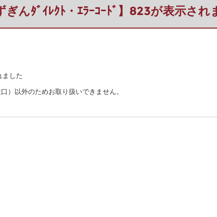
ぎんﾀﾞｲﾚｸﾄ・ｴﾗｰｺｰﾄﾞ】823が表示さ
されました
般口）以外のためお取り扱いできません。