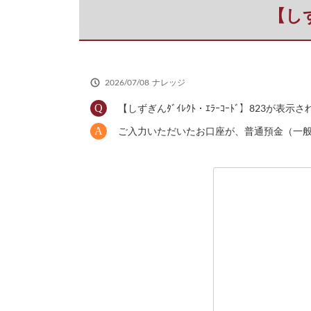
だ
【しず
さ
い
2026/07/08
ナレッジ
【しずぎんﾀﾞｲﾚｸﾄ・ｴﾗｰｺｰﾄﾞ】823が表示
ご入力いただいたお口座が、普通預金（一