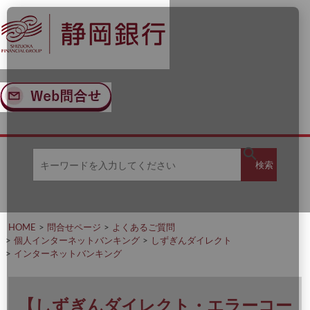
ナ
メ
ビ
イ
ゲ
ン
ー
コ
シ
ン
ョ
テ
ン
ン
へ
ツ
ス
へ
キ
ス
ッ
キ
キ
プ
ッ
検
検索
ー
プ
ワ
ー
索
ド
を
HOME
問合せページ
よくあるご質問
入
個人インターネットバンキング
しずぎんダイレクト
力
インターネットバンキング
し
て
く
だ
【しずぎんダイレクト・エラーコー