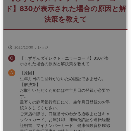
さ
い
ド】830が表示された場合の原因と解
決策を教えて
2025/12/30
ナレッジ
【しずぎんダイレクト・エラーコード】830が表
示された場合の原因と解決策を教えて
【原因】
生年月日のご登録がないため認証できません。
【解決策】
お取引いただくためには生年月日の登録が必要で
す。
最寄りの静岡銀行窓口にて、生年月日登録のお手
続きをしてください。
ご来店の際は、口座番号のわかる通帳またはキャ
ッシュカード、お届け印、運転免許証や運転経歴
証明書、マイナンバーカード、健康保険資格確認