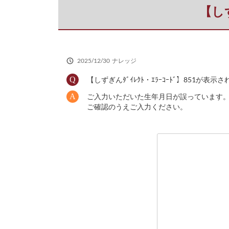
だ
【しず
さ
い
2025/12/30
ナレッジ
【しずぎんﾀﾞｲﾚｸﾄ・ｴﾗｰｺｰﾄﾞ】851が表示
ご入力いただいた生年月日が誤っています
ご確認のうえご入力ください。