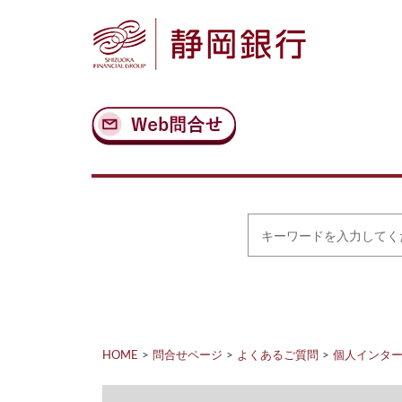
ナ
メ
ビ
イ
ゲ
ン
ー
コ
シ
ン
ョ
テ
ン
ン
へ
ツ
ス
へ
キ
ス
ッ
キ
プ
ッ
プ
キ
ー
ワ
ー
ド
を
入
力
HOME
問合せページ
よくあるご質問
個人インタ
し
て
く