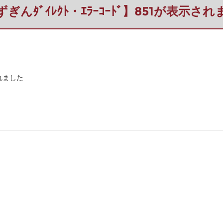
ぎんﾀﾞｲﾚｸﾄ・ｴﾗｰｺｰﾄﾞ】851が表示さ
されました
。