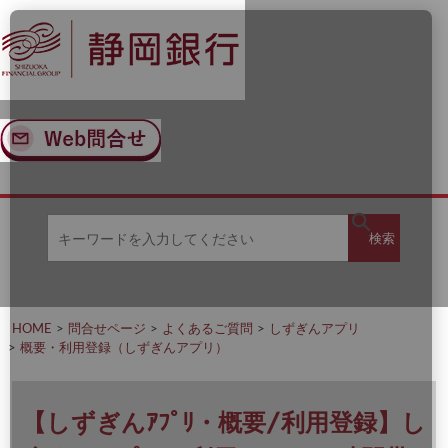
ナ
メ
ビ
イ
ゲ
ン
ー
コ
シ
ン
ョ
テ
ン
ン
へ
ツ
ス
へ
キ
ス
ッ
キ
キ
プ
ッ
検
検索
ー
プ
ワ
ー
索
ド
を
HOME
問合せページ
よくあるご質問
しずぎんアプリ
入
概要・利用登録（しずぎんアプリ）
力
し
て
く
【しずぎんｱﾌﾟﾘ・概要/利用登録】し
だ