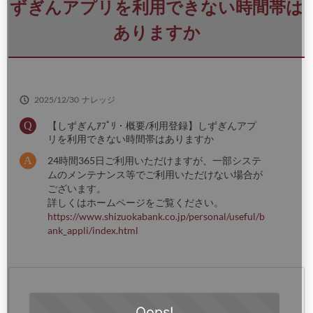
さ
ずぎんアプリを利用できない時間帯は
い
ありますか
2025/12/30
ナレッジ
【しずぎんｱﾌﾟﾘ・概要/利用登録】しずぎんアプ
リを利用できない時間帯はありますか
24時間365日ご利用いただけますが、一部システ
ムのメンテナンス等でご利用いただけない場合が
ございます。
詳しくはホームページをご覧ください。
https://www.shizuokabank.co.jp/personal/useful/b
ank_appli/index.html