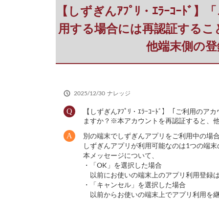
だ
【しずぎんｱﾌﾟﾘ・ｴﾗｰｺｰ
さ
い
用する場合には再認証するこ
他端末側の登
2025/12/30
ナレッジ
【しずぎんｱﾌﾟﾘ・ｴﾗｰｺｰﾄﾞ】「ご利
ますか？※本アカウントを再認証すると、他端
別の端末でしずぎんアプリをご利用中の場
しずぎんアプリが利用可能なのは1つの端末
本メッセージについて、
・「OK」を選択した場合
以前にお使いの端末上のアプリ利用登録は
・「キャンセル」を選択した場合
以前からお使いの端末上でアプリ利用を継