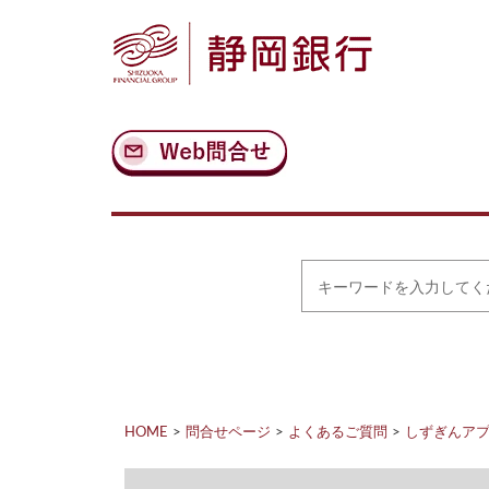
ナ
メ
ビ
イ
ゲ
ン
ー
コ
シ
ン
ョ
テ
ン
ン
へ
ツ
ス
へ
キ
ス
ッ
キ
プ
ッ
プ
キ
ー
ワ
ー
ド
を
入
力
HOME
問合せページ
よくあるご質問
しずぎんア
し
て
く