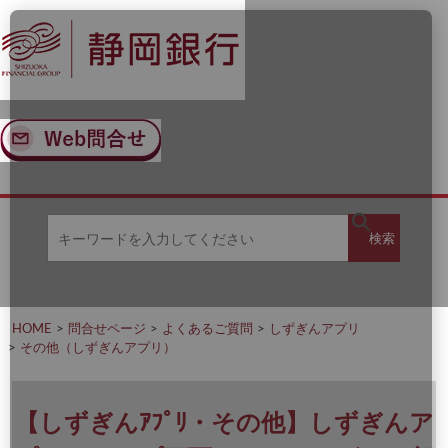
ナ
メ
ビ
イ
ゲ
ン
ー
コ
シ
ン
ョ
テ
ン
ン
へ
ツ
ス
へ
キ
ス
ッ
キ
キ
プ
ッ
検
検索
ー
プ
ワ
ー
索
ド
を
HOME
問合せページ
よくあるご質問
しずぎんアプリ
入
その他（しずぎんアプリ）
力
し
て
く
【しずぎんｱﾌﾟﾘ・その他】しずぎんア
だ