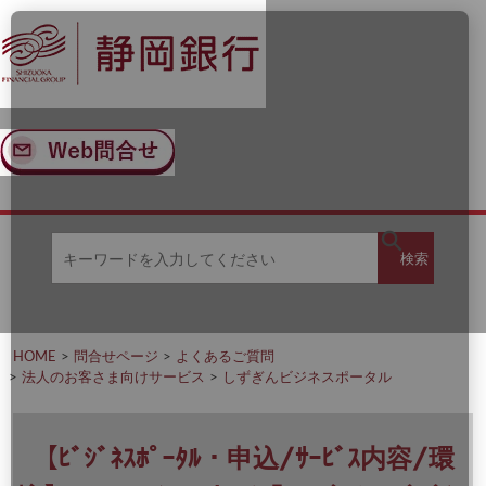
ナ
メ
ビ
イ
ゲ
ン
ー
コ
シ
ン
ョ
テ
ン
ン
へ
ツ
ス
へ
キ
ス
ッ
キ
キ
プ
ッ
検
検索
ー
プ
ワ
ー
索
ド
を
HOME
問合せページ
よくあるご質問
入
法人のお客さま向けサービス
しずぎんビジネスポータル
力
し
て
く
【ﾋﾞｼﾞﾈｽﾎﾟｰﾀﾙ・申込/ｻｰﾋﾞｽ内容/環
だ