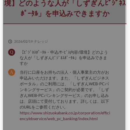
さ
境】どのような人が「しずぎんﾋﾞｼﾞﾈｽ
い
ﾎﾟｰﾀﾙ」を申込みできますか
2026/02/19
ナレッジ
【ﾋﾞｼﾞﾈｽﾎﾟｰﾀﾙ・申込/ｻｰﾋﾞｽ内容/環境】どのよう
な人が「しずぎんﾋﾞｼﾞﾈｽﾎﾟｰﾀﾙ」を申込みできま
すか
当行に口座をお持ちの法人・個人事業主の方がお
申込みいただけます。また、「しずぎんビジネス
ポータル」のご利用には、「しずぎんWEB-PCバ
ンキングサービス」のご契約が必要です。「しず
ぎんWEB-PCバンキングサービス」のお申し込み
は、店頭にて受付しております。詳しくは、以下
のURLをご参照ください。
https://www.shizuokabank.co.jp/corporation/effici
ency/ebservice/web_pc_banking/index.html