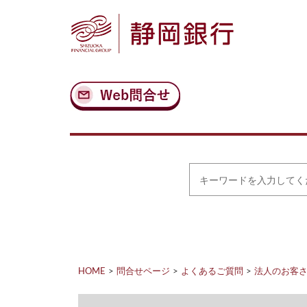
ナ
メ
ビ
イ
ゲ
ン
ー
コ
シ
ン
ョ
テ
ン
ン
へ
ツ
ス
へ
キ
ス
ッ
キ
プ
ッ
プ
キ
ー
ワ
ー
ド
を
入
力
HOME
問合せページ
よくあるご質問
法人のお客
し
て
く