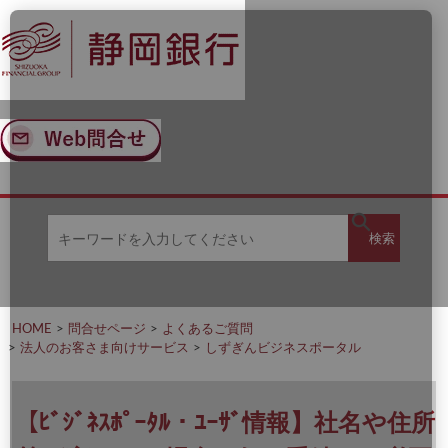
ナ
メ
ビ
イ
ゲ
ン
ー
コ
シ
ン
ョ
テ
ン
ン
へ
ツ
ス
へ
キ
ス
ッ
キ
キ
プ
ッ
検
検索
ー
プ
ワ
ー
索
ド
を
HOME
問合せページ
よくあるご質問
入
法人のお客さま向けサービス
しずぎんビジネスポータル
力
し
て
く
【ﾋﾞｼﾞﾈｽﾎﾟｰﾀﾙ・ﾕｰｻﾞ情報】社名や住所
だ