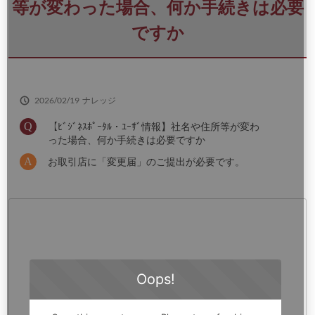
さ
等が変わった場合、何か手続きは必要
い
ですか
2026/02/19
ナレッジ
【ﾋﾞｼﾞﾈｽﾎﾟｰﾀﾙ・ﾕｰｻﾞ情報】社名や住所等が変わ
った場合、何か手続きは必要ですか
お取引店に「変更届」のご提出が必要です。