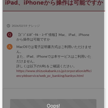
さ
iPad、iPhoneから操作は可能ですか
い
2026/02/19
ナレッジ
【ﾋﾞｼﾞﾈｽﾎﾟｰﾀﾙ・ﾕｰｻﾞ情報】Mac、iPad、iPhone
から操作は可能ですか
MacOSでは電子証明書方式はご利用いただけませ
ん。
また、iPad、iPhoneでは本サービスはご利用いた
だけません。
詳しくは以下のURLをご確認ください。
https://www.shizuokabank.co.jp/corporation/effici
ency/ebservice/web_pc_banking/kankyo.html