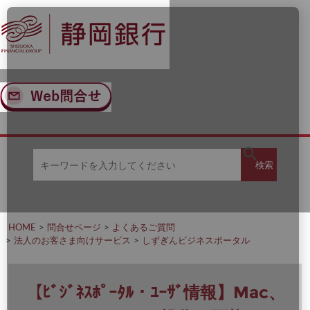
ナ
メ
ビ
イ
ゲ
ン
ー
コ
シ
ン
ョ
テ
ン
ン
へ
ツ
ス
へ
キ
ス
ッ
キ
キ
プ
ッ
検
検索
ー
プ
ワ
ー
索
ド
を
HOME
問合せページ
よくあるご質問
入
法人のお客さま向けサービス
しずぎんビジネスポータル
力
し
て
く
【ﾋﾞｼﾞﾈｽﾎﾟｰﾀﾙ・ﾕｰｻﾞ情報】Mac、
だ