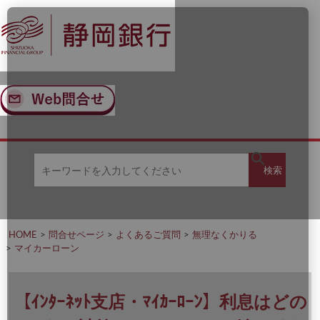
ナ
メ
ビ
イ
ゲ
ン
ー
コ
シ
ン
ョ
テ
ン
ン
へ
ツ
ス
へ
キ
ス
ッ
キ
キ
プ
ッ
検
検索
ー
プ
ワ
ー
索
ド
を
HOME
問合せページ
よくあるご質問
無理なくかりる
入
マイカーローン
力
し
て
く
【ｲﾝﾀｰﾈｯﾄ支店・ﾏｲｶｰﾛｰﾝ】利息はどの
だ