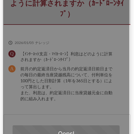
さ
ように計算されますか（ｶｰﾄﾞﾛｰﾝﾀｲ
い
ﾌﾟ）
2026/01/05
ナレッジ
【ｲﾝﾀｰﾈｯﾄ支店・ﾏｲｶｰﾛｰﾝ】利息はどのように計算
されますか（ｶｰﾄﾞﾛｰﾝﾀｲﾌﾟ）
前月の約定返済日から当月の約定返済日前日まで
の毎日の最終当座貸越残高について、付利単位を
100円とした日割計算（1年を365日とする）によ
って算出します。
また、利息は、約定返済日に当座貸越元金に自動
的に組み入れます。