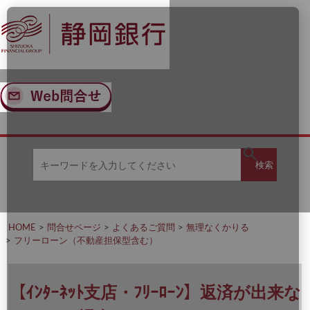
ナ
メ
ビ
イ
ゲ
ン
ー
コ
シ
ン
ョ
テ
ン
ン
へ
ツ
ス
へ
キ
ス
ッ
キ
キ
プ
ッ
検
検索
ー
プ
ワ
ー
索
ド
を
HOME
問合せページ
よくあるご質問
無理なくかりる
入
フリーローン（不動産担保型含む）
力
し
て
く
【ｲﾝﾀｰﾈｯﾄ支店・ﾌﾘｰﾛｰﾝ】返済が出来な
だ