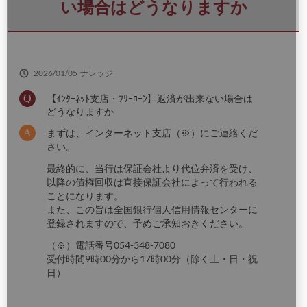
さ
い場合はどうなりますか
い
2026/01/05
ナレッジ
【ｲﾝﾀｰﾈｯﾄ支店・ﾌﾘｰﾛｰﾝ】返済が出来ない場合は
どうなりますか
まずは、インターネット支店（※）にご連絡くだ
さい。
最終的に、当行は保証会社より代位弁済を受け、
以降の債権回収は直接保証会社によって行われる
ことになります。
また、この旨は全国銀行個人信用情報センターに
登録されますので、予めご承知おきください。
（※）電話番号054-348-7080
受付時間9時00分から17時00分（除く土・日・祝
日）