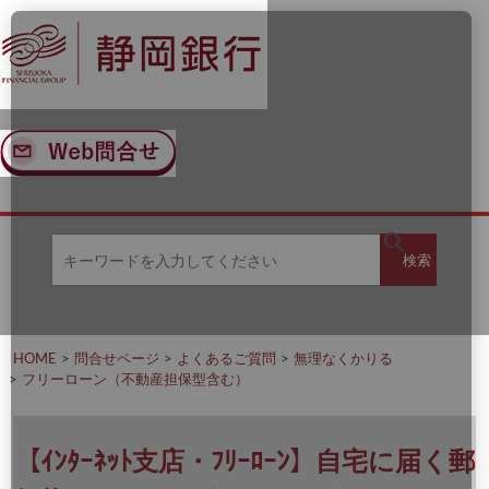
ナ
メ
ビ
イ
ゲ
ン
ー
コ
シ
ン
ョ
テ
ン
ン
へ
ツ
ス
へ
キ
ス
ッ
キ
キ
プ
ッ
検
検索
ー
プ
ワ
ー
索
ド
を
HOME
問合せページ
よくあるご質問
無理なくかりる
入
フリーローン（不動産担保型含む）
力
し
て
く
【ｲﾝﾀｰﾈｯﾄ支店・ﾌﾘｰﾛｰﾝ】自宅に届く郵
だ