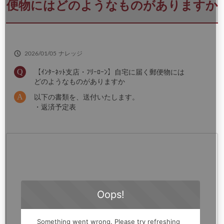
さ
便物にはどのようなものがありますか
い
2026/01/05
ナレッジ
【ｲﾝﾀｰﾈｯﾄ支店・ﾌﾘｰﾛｰﾝ】自宅に届く郵便物には
どのようなものがありますか
以下の書類を、送付いたします。
・返済予定表