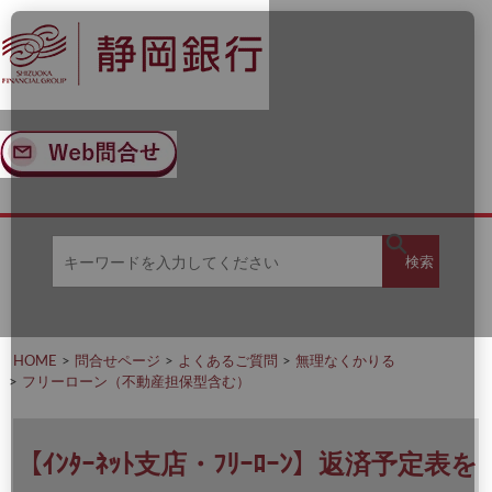
ナ
メ
ビ
イ
ゲ
ン
ー
コ
シ
ン
ョ
テ
ン
ン
へ
ツ
ス
へ
キ
ス
ッ
キ
キ
プ
ッ
検
検索
ー
プ
ワ
ー
索
ド
を
HOME
問合せページ
よくあるご質問
無理なくかりる
入
フリーローン（不動産担保型含む）
力
し
て
く
【ｲﾝﾀｰﾈｯﾄ支店・ﾌﾘｰﾛｰﾝ】返済予定表を
だ