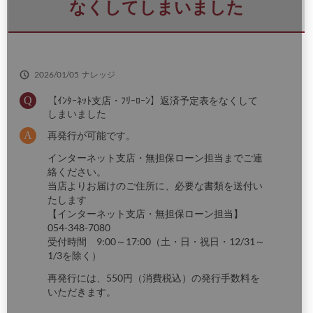
さ
なくしてしまいました
い
2026/01/05
ナレッジ
【ｲﾝﾀｰﾈｯﾄ支店・ﾌﾘｰﾛｰﾝ】返済予定表をなくして
しまいました
再発行が可能です。
インターネット支店・無担保ローン担当までご連
絡ください。
当店よりお届けのご住所に、必要な書類を送付い
たします
【インターネット支店・無担保ローン担当】
054-348-7080
受付時間 9:00～17:00（土・日・祝日・12/31～
1/3を除く）
再発行には、550円（消費税込）の発行手数料を
いただきます。