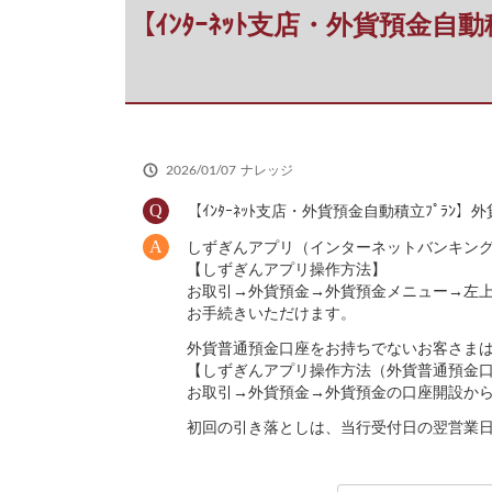
だ
【ｲﾝﾀｰﾈｯﾄ支店・外貨預金
さ
い
2026/01/07
ナレッジ
【ｲﾝﾀｰﾈｯﾄ支店・外貨預金自動積立ﾌﾟﾗ
しずぎんアプリ（インターネットバンキン
【しずぎんアプリ操作方法】
お取引→外貨預金→外貨預金メニュー→左上
お手続きいただけます。
外貨普通預金口座をお持ちでないお客さま
【しずぎんアプリ操作方法（外貨普通預金
お取引→外貨預金→外貨預金の口座開設か
初回の引き落としは、当行受付日の翌営業