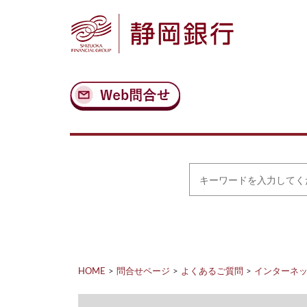
ナ
メ
ビ
イ
ゲ
ン
ー
コ
シ
ン
ョ
テ
ン
ン
へ
ツ
ス
へ
キ
ス
ッ
キ
プ
ッ
プ
キ
ー
ワ
ー
ド
を
入
力
HOME
問合せページ
よくあるご質問
インターネット
し
て
く